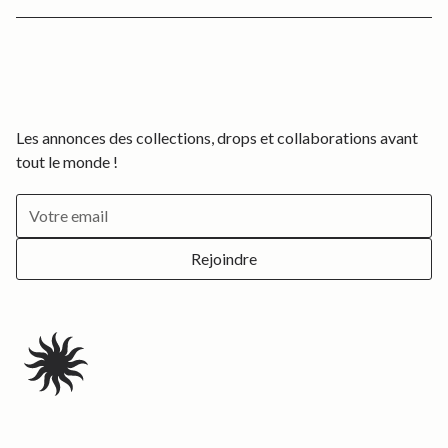
pour minimiser notre empreinte carbone.
Abonnez-vous à notre newsletter ci-dessous et suivez-nous
Qualité
: Nous privilégions des matières nobles pour
sur
Instagram
pour découvrir les coulisses de nos créations
garantir la durabilité et l’élégance de nos produits.
et être informé(e) en avant-première des nouveautés.
Les annonces des collections, drops et collaborations avant
tout le monde !