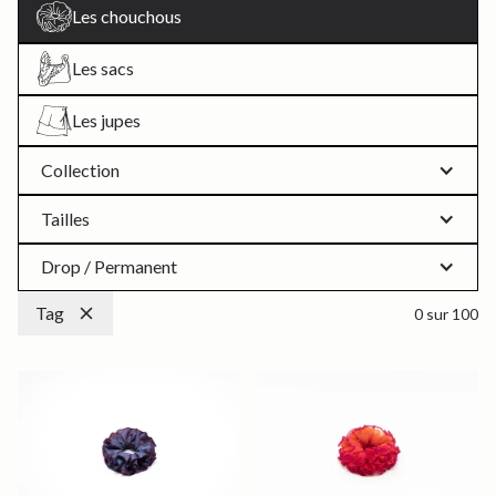
Les chouchous
Les sacs
Les jupes
Collection
Tailles
Drop / Permanent
Tag
0
sur
100