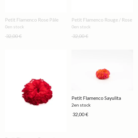
Out of stock
Out of stock
Petit Flamenco Rose Pâle
Petit Flamenco Rouge / Rose
0
en stock
0
en stock
32,00 €
32,00 €
Petit
Petit Flamenco Sayulita
2
en stock
32,00 €
Out of stock