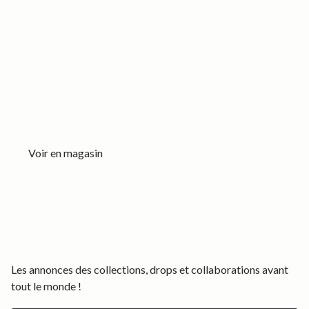
POINTS DE VENTE
Retrouvez nos créations exclusives, en éditions limitées, dans
des lieux soigneusement sélectionnés. Chaque point de vente
reflète notre passion pour l'authenticité et l'originalité.
Voir en magasin
Les annonces des collections, drops et collaborations avant
tout le monde !