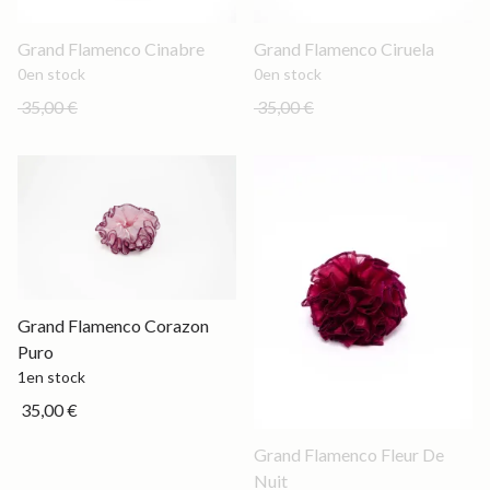
Out of stock
Out of stock
Grand Flamenco Cinabre
Grand Flamenco Ciruela
0
en stock
0
en stock
35,00 €
35,00 €
Grand
Grand Flamenco Corazon
Puro
1
en stock
35,00 €
Out of stock
Grand Flamenco Fleur De
Nuit