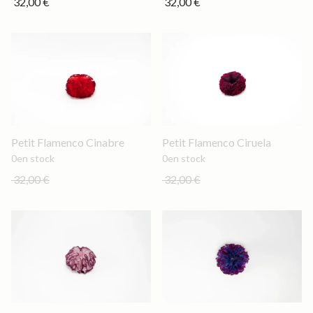
32,00 €
32,00 €
Out of stock
Out of stock
Petit Flamenco Cinabre
Petit Flamenco Ciruela
0
en stock
0
en stock
32,00 €
32,00 €