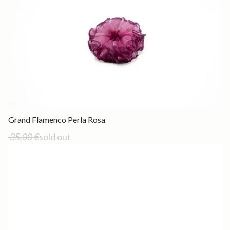
Out of stock
Grand Flamenco Perla Rosa
35,00 €
sold out