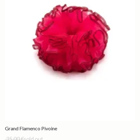
Out of stock
Grand Flamenco Pivoine
35,00 €
sold out