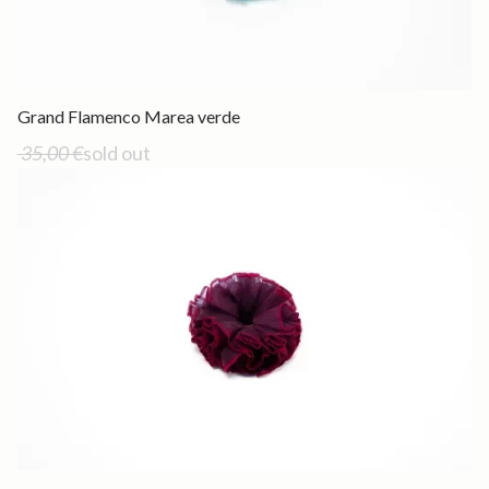
Out of stock
Grand Flamenco Marea verde
35,00 €
sold out