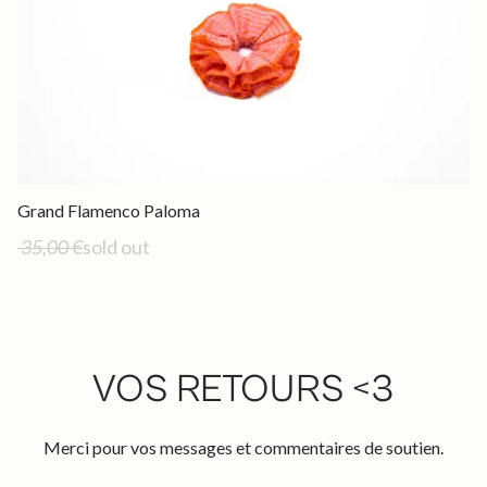
Out of stock
Grand Flamenco Paloma
35,00 €
sold out
VOS RETOURS <3
Merci pour vos messages et commentaires de soutien.