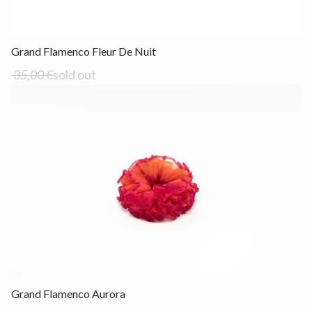
Out of stock
Grand Flamenco Fleur De Nuit
35,00 €
sold out
Out of stock
Grand Flamenco Aurora