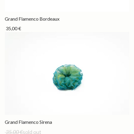
Permanent
Grand Flamenco Bordeaux
35,00 €
Out of stock
Grand Flamenco Sirena
35,00 €
sold out