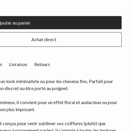
Achat direct
n
Livraison
Retours
 un look minimaliste ou pour les cheveux fins. Parfait pour
n discret ou être porté au poignet.
umineux, il convient pour un effet floral et audacieux ou pour
non plus imposant.
 conçus pour venir sublimer vos coiffures (plutôt que
eveux à proprement parler). Il s’adapte à toutes les textures