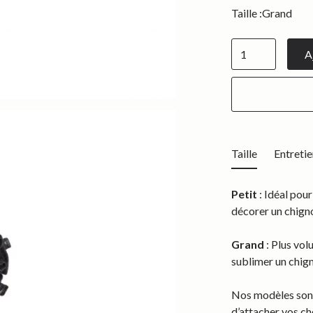
Taille :
Grand
Taille
Entretie
Petit
: Idéal pour
décorer un chigno
Grand
: Plus vol
sublimer un chig
Nos modèles sont
d’attacher vos ch