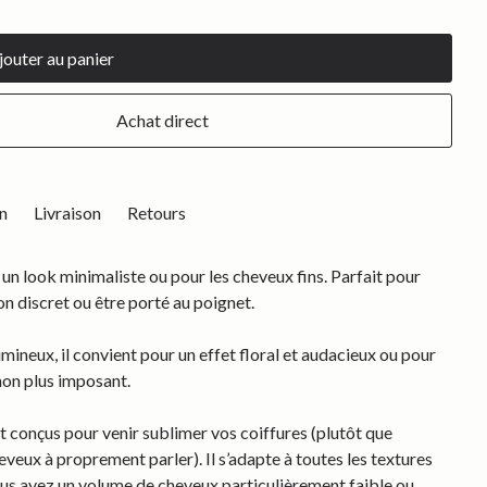
Achat direct
n
Livraison
Retours
 un look minimaliste ou pour les cheveux fins. Parfait pour
n discret ou être porté au poignet.
umineux, il convient pour un effet floral et audacieux ou pour
non plus imposant.
 conçus pour venir sublimer vos coiffures (plutôt que
eveux à proprement parler). Il s’adapte à toutes les textures
ous avez un volume de cheveux particulièrement faible ou