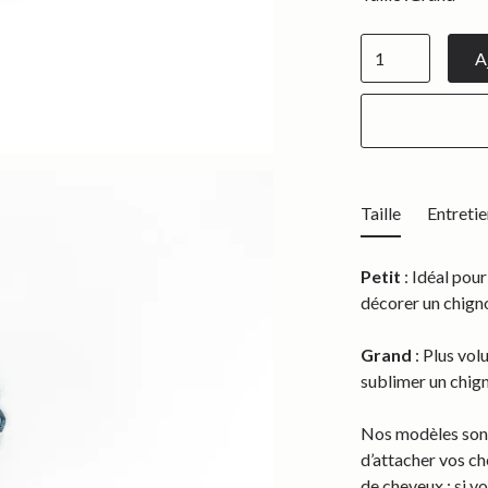
Taille
Entretie
Petit
: Idéal pour
décorer un chigno
Grand
: Plus vol
sublimer un chig
Nos modèles sont
d’attacher vos ch
de cheveux : si v