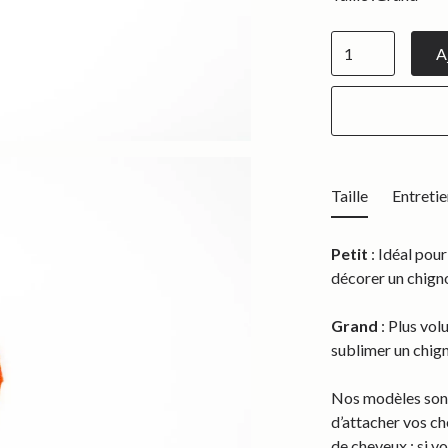
Taille
Entretie
Petit
: Idéal pour
décorer un chigno
Grand
: Plus vol
sublimer un chig
Nos modèles sont
d’attacher vos ch
de cheveux : si v