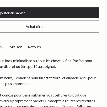
Achat direct
n
Livraison
Retours
 un look minimaliste ou pour les cheveux fins. Parfait pour
n discret ou être porté au poignet.
umineux, il convient pour un effet floral et audacieux ou pour
non plus imposant.
 conçus pour venir sublimer vos coiffures (plutôt que
eveux à proprement parler). Il s’adapte à toutes les textures
ous avez un volume de cheveux particulièrement faible ou