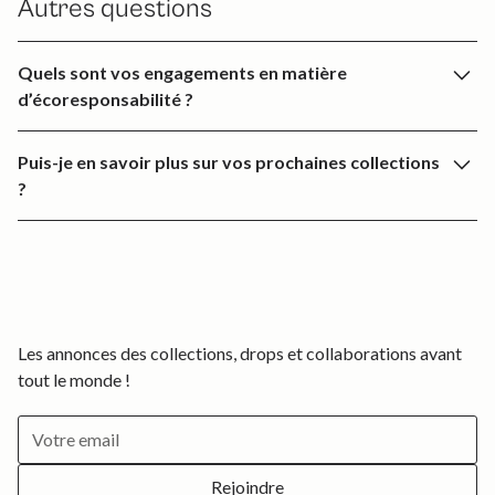
Autres questions
avec notre équipe.
Quels sont vos engagements en matière
d’écoresponsabilité ?
Upcycling
: Nous réutilisons des matières destinées à être
Puis-je en savoir plus sur vos prochaines collections
jetées.
?
Production locale
: Chaque étape est réalisée en France
pour minimiser notre empreinte carbone.
Abonnez-vous à notre newsletter ci-dessous et suivez-nous
Qualité
: Nous privilégions des matières nobles pour
sur
Instagram
pour découvrir les coulisses de nos créations
garantir la durabilité et l’élégance de nos produits.
et être informé(e) en avant-première des nouveautés.
Les annonces des collections, drops et collaborations avant
tout le monde !