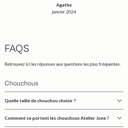
Agathe
janvier 2024
FAQS
Retrouvez ici les réponses aux questions les plus fréquentes.
Chouchous
Quelle taille de chouchou choisir ?
Petit
: Idéal pour un look minimaliste ou pour les cheveux
Comment se portent les chouchous Atelier Jone ?
fins. Parfait pour décorer un chignon discret ou être porté au
poignet.