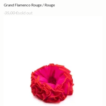
Out of stock
Grand Flamenco Rouge / Rouge
35,00 €
sold out