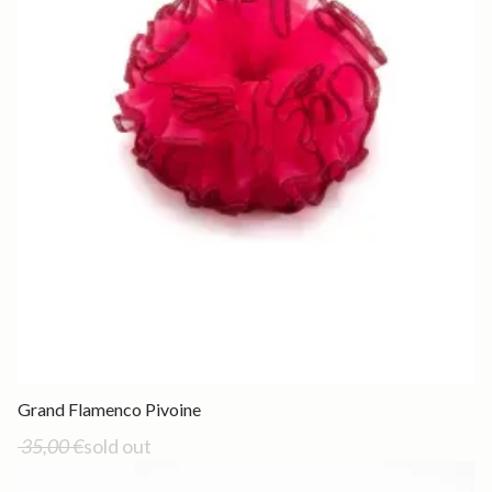
Out of stock
Grand Flamenco Pivoine
35,00 €
sold out